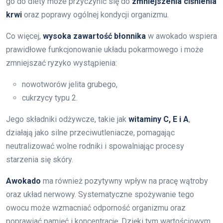
go do diety może przyczynić się do
zmniejszenia ciśnienia
krwi
oraz poprawy ogólnej kondycji organizmu.
Co więcej,
wysoka zawartość błonnika
w awokado wspiera
prawidłowe funkcjonowanie układu pokarmowego i może
zmniejszać ryzyko wystąpienia:
nowotworów jelita grubego,
cukrzycy typu 2.
Jego składniki odżywcze, takie jak
witaminy C, E i A
,
działają jako silne przeciwutleniacze, pomagając
neutralizować wolne rodniki i spowalniając procesy
starzenia się skóry.
Awokado
ma również pozytywny wpływ na pracę wątroby
oraz układ nerwowy. Systematyczne spożywanie tego
owocu może wzmacniać odporność organizmu oraz
poprawiać pamięć i koncentrację. Dzięki tym wartościowym