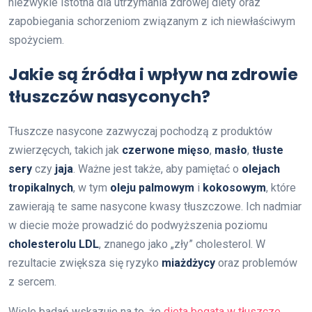
niezwykle istotna dla utrzymania zdrowej diety oraz
zapobiegania schorzeniom związanym z ich niewłaściwym
spożyciem.
Jakie są źródła i wpływ na zdrowie
tłuszczów nasyconych?
Tłuszcze nasycone zazwyczaj pochodzą z produktów
zwierzęcych, takich jak
czerwone mięso
,
masło
,
tłuste
sery
czy
jaja
. Ważne jest także, aby pamiętać o
olejach
tropikalnych
, w tym
oleju palmowym
i
kokosowym
, które
zawierają te same nasycone kwasy tłuszczowe. Ich nadmiar
w diecie może prowadzić do podwyższenia poziomu
cholesterolu LDL
, znanego jako „zły” cholesterol. W
rezultacie zwiększa się ryzyko
miażdżycy
oraz problemów
z sercem.
Wiele badań wskazuje na to, że
dieta bogata w tłuszcze