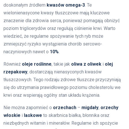
doskonałym źródłem
kwasów omega-3
. Te
wielonienasycone kwasy tłuszczowe mają kluczowe
znaczenie dla zdrowia serca, ponieważ pomagają obniżyć
poziom triglicerydów oraz regulują ciśnienie krwi. Warto
wiedzieć, że regularne spożywanie tych ryb może
zmniejszyć ryzyko wystąpienia chorób sercowo-
naczyniowych nawet o
10%
.
Również
oleje roślinne
, takie jak
oliwa z oliwek
i
olej
rzepakowy
, dostarczają nienasyconych kwasów
tłuszczowych. Tego rodzaju zdrowe tłuszcze przyczyniają
się do utrzymania prawidłowego poziomu cholesterolu we
krwi oraz wspierają ogólny stan układu krążenia.
Nie można zapomnieć o
orzechach
–
migdały
,
orzechy
włoskie
i
laskowe
to skarbnica białka, błonnika oraz
niezbędnych witamin i minerałów. Regularne ich spożycie