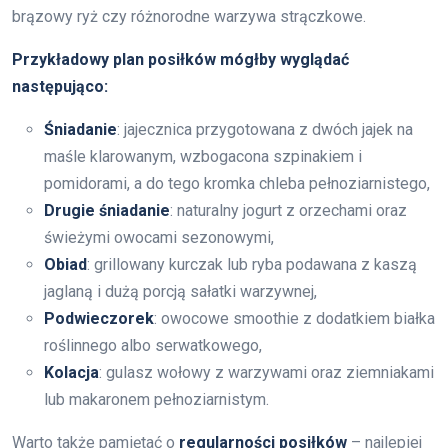
brązowy ryż czy różnorodne warzywa strączkowe.
Przykładowy plan posiłków mógłby wyglądać
następująco:
Śniadanie
: jajecznica przygotowana z dwóch jajek na
maśle klarowanym, wzbogacona szpinakiem i
pomidorami, a do tego kromka chleba pełnoziarnistego,
Drugie śniadanie
: naturalny jogurt z orzechami oraz
świeżymi owocami sezonowymi,
Obiad
: grillowany kurczak lub ryba podawana z kaszą
jaglaną i dużą porcją sałatki warzywnej,
Podwieczorek
: owocowe smoothie z dodatkiem białka
roślinnego albo serwatkowego,
Kolacja
: gulasz wołowy z warzywami oraz ziemniakami
lub makaronem pełnoziarnistym.
Warto także pamiętać o
regularności posiłków
– najlepiej