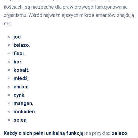
ilościach, są niezbędne dla prawidłowego funkcjonowania
organizmu. Wśród najważniejszych mikroelementów znajdują
się:
jod
,
żelazo
,
fluor
,
bor
,
kobalt
,
miedź
,
chrom
,
cynk
,
mangan
,
molibden
,
selen
.
Każdy z nich pełni unikalną funkcję;
na przykład
żelazo