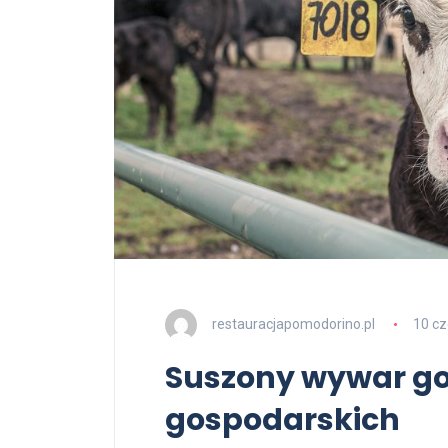
restauracjapomodorino.pl
10 c
Suszony wywar gor
gospodarskich