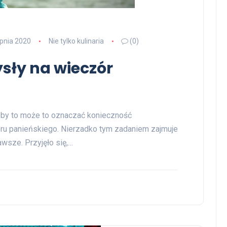
rpnia 2020
Nie tylko kulinaria
(0)
sły na wieczór
soby to może to oznaczać konieczność
u panieńskiego. Nierzadko tym zadaniem zajmuje
awsze. Przyjęło się,…