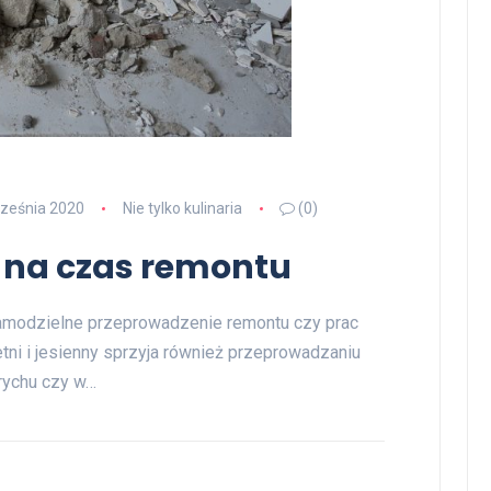
ześnia 2020
Nie tylko kulinaria
(0)
 na czas remontu
samodzielne przeprowadzenie remontu czy prac
ni i jesienny sprzyja również przeprowadzaniu
rychu czy w…