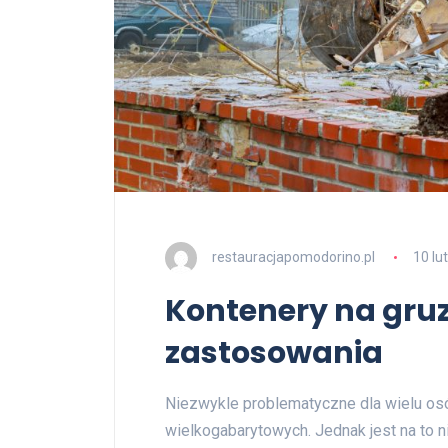
restauracjapomodorino.pl
10 lu
Kontenery na gruz 
zastosowania
Niezwykle problematyczne dla wielu o
wielkogabarytowych. Jednak jest na to 