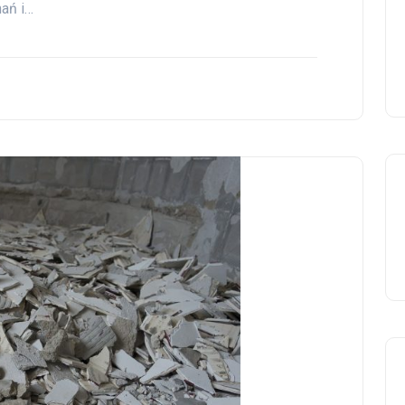
ań i…