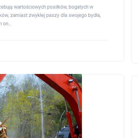
rzebują wartościowych posiłków, bogatych w
lników, zamiast zwykłej paszy dla swojego bydła,
m on…