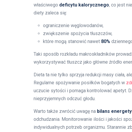
właściwego
deficytu kalorycznego
, co jest n
diety zaleca się:
ograniczenie węglowodanów,
zwiększenie spożycia tłuszczów,
które mogą stanowić nawet
80%
dziennego
Taki sposób rozkładu makroskładników prowad
wykorzystywać tłuszcz jako główne źródło energ
Dieta ta nie tylko sprzyja redukcji masy ciała, 
Regularne spożywanie posiłków bogatych w
zd
uczucie sytości i pomaga kontrolować apetyt. D
nieprzyjemnych odczuć głodu.
Warto także zwrócić uwagę na
bilans energet
odchudzania. Monitorowanie ilości i jakości sp
indywidualnych potrzeb organizmu. Starannie zbi