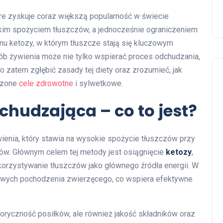
óre zyskuje coraz większą popularność w świecie
kim spożyciem tłuszczów, a jednocześnie ograniczeniem
u ketozy, w którym tłuszcze stają się kluczowym
sób żywienia może nie tylko wspierać proces odchudzania,
o zatem zgłębić zasady tej diety oraz zrozumieć, jak
rzone
cele zdrowotne
i sylwetkowe.
hudzająca – co to jest?
enia, który stawia na wysokie spożycie tłuszczów przy
w. Głównym celem tej metody jest osiągnięcie
ketozy
,
korzystywanie tłuszczów jako głównego źródła energii. W
zowych pochodzenia zwierzęcego, co wspiera efektywne
loryczność posiłków, ale również jakość składników oraz