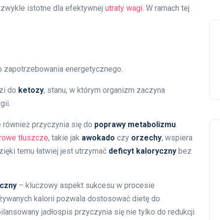
iezwykle istotne dla efektywnej
utraty wagi
. W ramach tej
 zapotrzebowania energetycznego.
zi do
ketozy
, stanu, w którym organizm zaczyna
ii.
ale również przyczynia się do
poprawy metabolizmu
.
rowe tłuszcze
, takie jak
awokado
czy
orzechy
, wspiera
zięki temu łatwiej jest utrzymać
deficyt kaloryczny
bez
yczny
– kluczowy aspekt sukcesu w procesie
ożywanych kalorii pozwala dostosować dietę do
lansowany jadłospis przyczynia się nie tylko do redukcji