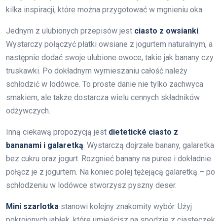
kilka inspiracji, które można przygotować w mgnieniu oka.
Jednym z ulubionych przepisów jest
ciasto z owsianki
.
Wystarczy połączyć płatki owsiane z jogurtem naturalnym, a
następnie dodać swoje ulubione owoce, takie jak banany czy
truskawki. Po dokładnym wymieszaniu całość należy
schłodzić w lodówce. To proste danie nie tylko zachwyca
smakiem, ale także dostarcza wielu cennych składników
odżywczych.
Inną ciekawą propozycją jest
dietetické ciasto z
bananami i galaretką
. Wystarczą dojrzałe banany, galaretka
bez cukru oraz jogurt. Rozgnieć banany na puree i dokładnie
połącz je z jogurtem. Na koniec polej tężejącą galaretką – po
schłodzeniu w lodówce stworzysz pyszny deser.
Mini szarlotka
stanowi kolejny znakomity wybór. Użyj
pokrojonych jabłek, które umieścisz na spodzie z ciasteczek