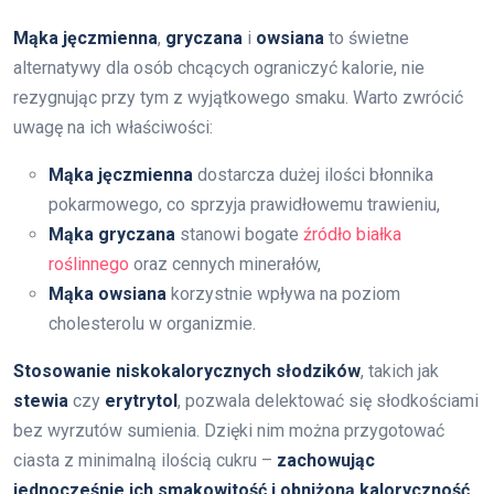
Mąka jęczmienna
,
gryczana
i
owsiana
to świetne
alternatywy dla osób chcących ograniczyć kalorie, nie
rezygnując przy tym z wyjątkowego smaku. Warto zwrócić
uwagę na ich właściwości:
Mąka jęczmienna
dostarcza dużej ilości błonnika
pokarmowego, co sprzyja prawidłowemu trawieniu,
Mąka gryczana
stanowi bogate
źródło białka
roślinnego
oraz cennych minerałów,
Mąka owsiana
korzystnie wpływa na poziom
cholesterolu w organizmie.
Stosowanie niskokalorycznych słodzików
, takich jak
stewia
czy
erytrytol
, pozwala delektować się słodkościami
bez wyrzutów sumienia. Dzięki nim można przygotować
ciasta z minimalną ilością cukru –
zachowując
jednocześnie ich smakowitość i obniżoną kaloryczność
.