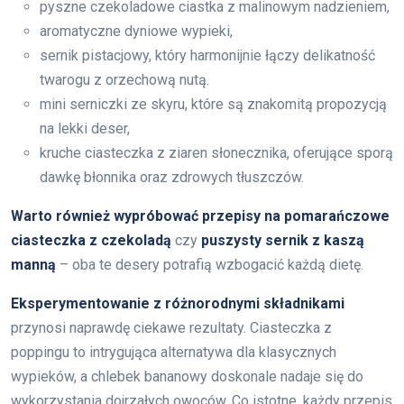
pyszne czekoladowe ciastka z malinowym nadzieniem,
aromatyczne dyniowe wypieki,
sernik pistacjowy, który harmonijnie łączy delikatność
twarogu z orzechową nutą.
mini serniczki ze skyru, które są znakomitą propozycją
na lekki deser,
kruche ciasteczka z ziaren słonecznika, oferujące sporą
dawkę błonnika oraz zdrowych tłuszczów.
Warto również wypróbować przepisy na pomarańczowe
ciasteczka z czekoladą
czy
puszysty sernik z kaszą
manną
– oba te desery potrafią wzbogacić każdą dietę.
Eksperymentowanie z różnorodnymi składnikami
przynosi naprawdę ciekawe rezultaty. Ciasteczka z
poppingu to intrygująca alternatywa dla klasycznych
wypieków, a chlebek bananowy doskonale nadaje się do
wykorzystania dojrzałych owoców. Co istotne, każdy przepis