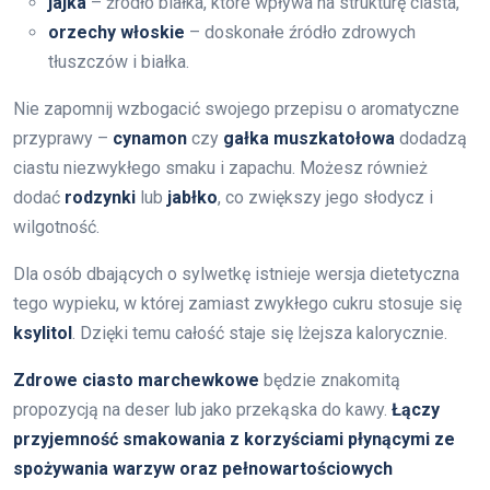
jajka
– źródło białka, które wpływa na strukturę ciasta,
orzechy włoskie
– doskonałe źródło zdrowych
tłuszczów i białka.
Nie zapomnij wzbogacić swojego przepisu o aromatyczne
przyprawy –
cynamon
czy
gałka muszkatołowa
dodadzą
ciastu niezwykłego smaku i zapachu. Możesz również
dodać
rodzynki
lub
jabłko
, co zwiększy jego słodycz i
wilgotność.
Dla osób dbających o sylwetkę istnieje wersja dietetyczna
tego wypieku, w której zamiast zwykłego cukru stosuje się
ksylitol
. Dzięki temu całość staje się lżejsza kalorycznie.
Zdrowe ciasto marchewkowe
będzie znakomitą
propozycją na deser lub jako przekąska do kawy.
Łączy
przyjemność smakowania z korzyściami płynącymi ze
spożywania warzyw oraz pełnowartościowych