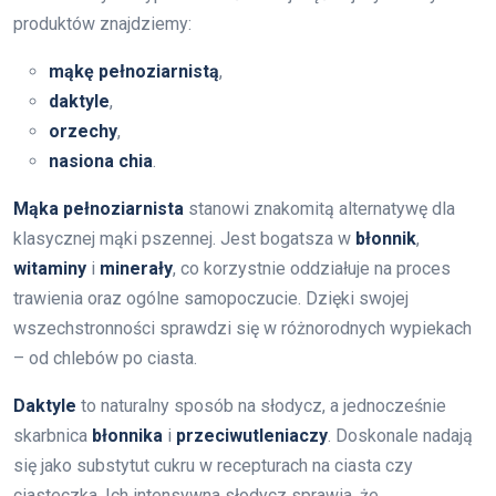
produktów znajdziemy:
mąkę pełnoziarnistą
,
daktyle
,
orzechy
,
nasiona chia
.
Mąka pełnoziarnista
stanowi znakomitą alternatywę dla
klasycznej mąki pszennej. Jest bogatsza w
błonnik
,
witaminy
i
minerały
, co korzystnie oddziałuje na proces
trawienia oraz ogólne samopoczucie. Dzięki swojej
wszechstronności sprawdzi się w różnorodnych wypiekach
– od chlebów po ciasta.
Daktyle
to naturalny sposób na słodycz, a jednocześnie
skarbnica
błonnika
i
przeciwutleniaczy
. Doskonale nadają
się jako substytut cukru w recepturach na ciasta czy
ciasteczka. Ich intensywna słodycz sprawia, że