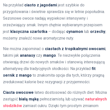
Na przykład
ciasto z jagodami
jest szybkie do
przygotowania i świetnie sprawdza się w letnie popołudnia.
Sezonowe owoce nadają wypiekowi intensywny i
orzeźwiający smak. Innym chętnie wybieranym przepisem
jest
klasyczna szarlotka
– dodając
cynamon
lub
orzechy
,
możemy znaleźć nowe aromatyczne nuty.
Nie można zapominać o
ciastach z tropikalnymi owocami
,
takimi jak
ananasy
czy
mango
. Te niezwykłe połączenia
otwierają drzwi do nowych smaków i stanowią interesującą
alternatywę dla tradycyjnych słodkości. Na przykład
fit
sernik z mango
to znakomita opcja dla tych, którzy pragną
zredukować kalorie bez rezygnacji z przyjemności.
Ciasta owocowe
łatwo dostosować do różnych diet. Można
zastąpić
białą mąkę
pełnoziarnistą lub używać
naturalnych
słodzików
zamiast cukru. Dzięki tym prostym zmianom