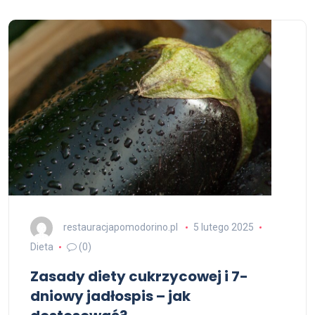
restauracjapomodorino.pl
5 lutego 2025
Dieta
(0)
Zasady diety cukrzycowej i 7-
dniowy jadłospis – jak