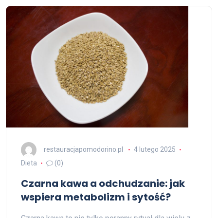
restauracjapomodorino.pl
4 lutego 2025
Dieta
(0)
Czarna kawa a odchudzanie: jak
wspiera metabolizm i sytość?