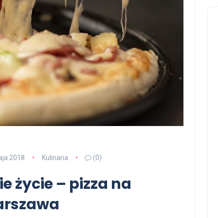
aja 2018
Kulinaria
(0)
ie życie – pizza na
arszawa