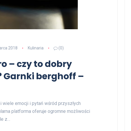
arca 2018
Kulinaria
(0)
o – czy to dobry
 Garnki berghoff –
zi wiele emocji i pytań wśród przyszłych
pularna platforma oferuje ogromne możliwości
le z…