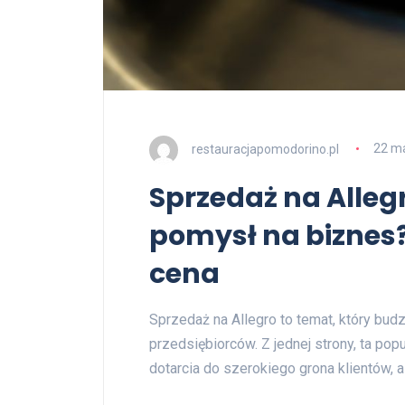
restauracjapomodorino.pl
22 m
Sprzedaż na Allegr
pomysł na biznes?
cena
Sprzedaż na Allegro to temat, który bud
przedsiębiorców. Z jednej strony, ta po
dotarcia do szerokiego grona klientów, a