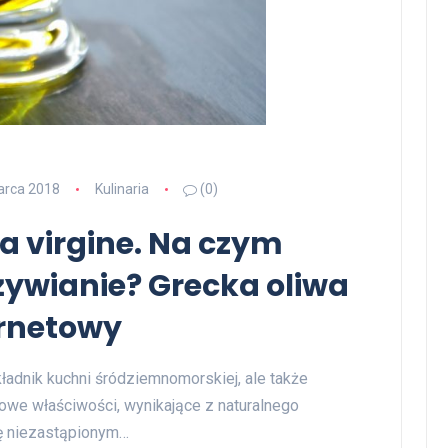
arca 2018
Kulinaria
(0)
ra virgine. Na czym
ywianie? Grecka oliwa
ernetowy
składnik kuchni śródziemnomorskiej, ale także
kowe właściwości, wynikające z naturalnego
się niezastąpionym…