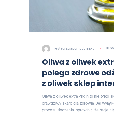
restauracjapomodorino.pl
30 m
Oliwa z oliwek ext
polega zdrowe odż
z oliwek sklep int
Oliwa z oliwek extra virgin to nie tylko 
prawdziwy skarb dla zdrowia. Jej wyjąt
procesu tłoczenia, sprawiają, że staje 